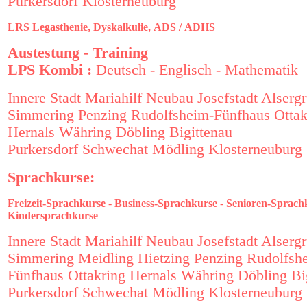
Purkersdorf
Klosterneuburg
LRS
Legasthenie,
Dyskalkulie,
ADS /
ADHS
Austestung
-
Training
LPS Kombi :
Deutsch
-
Englisch
-
Mathematik
Innere Stadt
Mariahilf
Neubau
Josefstadt
Alserg
Simmering
Penzing
Rudolfsheim-Fünfhaus
Ottak
Hernals
Währing
Döbling
Bigittenau
Purkersdorf
Schwechat
Mödling
Klosterneuburg
Sprachkurse:
Freizeit-Sprachkurse
-
Business-Sprachkurse
-
Senioren-Sprach
Kindersprachkurse
Innere Stadt
Mariahilf
Neubau
Josefstadt
Alserg
Simmering
Meidling
Hietzing
Penzing
Rudolfsh
Fünfhaus
Ottakring
Hernals
Währing
Döbling
Bi
Purkersdorf
Schwechat
Mödling
Klosterneuburg