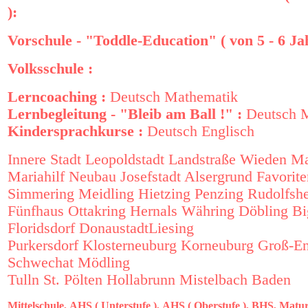
):
Vorschule - "Toddle-Education" ( von 5 - 6 Ja
Volksschule :
Lerncoaching :
Deutsch
Mathematik
Lernbegleitung - "Bleib am Ball !" :
Deutsch
M
Kindersprachkurse :
Deutsch
Englisch
Innere Stadt
Leopoldstadt
Landstraße
Wieden
Ma
Mariahilf
Neubau
Josefstadt
Alsergrund
Favorite
Simmering
Meidling
Hietzing
Penzing
Rudolfsh
Fünfhaus
Ottakring
Hernals
Währing
Döbling
Bi
Floridsdorf
Donaustadt
Liesing
Purkersdorf
Klosterneuburg
Korneuburg
Groß-En
Schwechat
Mödling
Tulln
St. Pölten
Hollabrunn
Mistelbach
Baden
Mittelschule,
AHS ( Unterstufe ),
AHS ( Oberstufe ),
BHS,
Matur