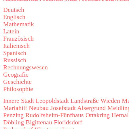
Deutsch
Englisch
Mathematik
Latein
Französisch
Italienisch
Spanisch
Russisch
Rechnungswesen
Geografie
Geschichte
Philosophie
Innere Stadt
Leopoldstadt
Landstraße
Wieden
Ma
Mariahilf
Neubau
Josefstadt
Alsergrund
Meidlin
Penzing
Rudolfsheim-Fünfhaus
Ottakring
Hernal
Döbling
Bigittenau
Floridsdorf