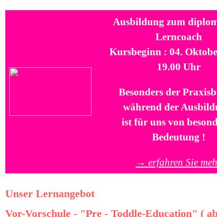
Ausbildung zum diplom
Lerncoach
Kursbeginn : 04. Oktobe
19.00 Uhr
Besonders der Praxisb
während der Ausbild
ist für uns von beson
Bedeutung !
→ erfahren Sie meh
Unser Lernangebot
Vor-Vorschule - "Pre - Toddle-Education" ( a