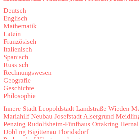
Deutsch
Englisch
Mathematik
Latein
Französisch
Italienisch
Spanisch
Russisch
Rechnungswesen
Geografie
Geschichte
Philosophie
Innere Stadt
Leopoldstadt
Landstraße
Wieden
Ma
Mariahilf
Neubau
Josefstadt
Alsergrund
Meidlin
Penzing
Rudolfsheim-Fünfhaus
Ottakring
Hernal
Döbling
Bigittenau
Floridsdorf