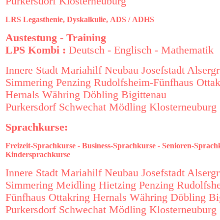
Purkersdorf
Klosterneuburg
LRS
Legasthenie,
Dyskalkulie,
ADS /
ADHS
Austestung
-
Training
LPS Kombi :
Deutsch
-
Englisch
-
Mathematik
Innere Stadt
Mariahilf
Neubau
Josefstadt
Alserg
Simmering
Penzing
Rudolfsheim-Fünfhaus
Ottak
Hernals
Währing
Döbling
Bigittenau
Purkersdorf
Schwechat
Mödling
Klosterneuburg
Sprachkurse:
Freizeit-Sprachkurse
-
Business-Sprachkurse
-
Senioren-Sprach
Kindersprachkurse
Innere Stadt
Mariahilf
Neubau
Josefstadt
Alserg
Simmering
Meidling
Hietzing
Penzing
Rudolfsh
Fünfhaus
Ottakring
Hernals
Währing
Döbling
Bi
Purkersdorf
Schwechat
Mödling
Klosterneuburg