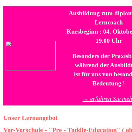
Ausbildung zum diplom
Lerncoach
Kursbeginn : 04. Oktobe
19.00 Uhr
Besonders der Praxisb
während der Ausbild
ist für uns von beson
Bedeutung !
→ erfahren Sie meh
Unser Lernangebot
Vor-Vorschule - "Pre - Toddle-Education" ( a