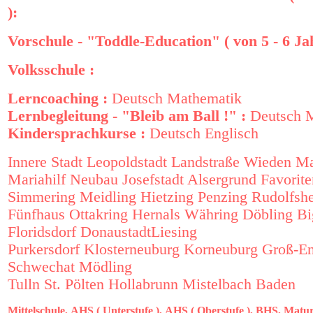
):
Vorschule - "Toddle-Education" ( von 5 - 6 Ja
Volksschule :
Lerncoaching :
Deutsch
Mathematik
Lernbegleitung - "Bleib am Ball !" :
Deutsch
M
Kindersprachkurse :
Deutsch
Englisch
Innere Stadt
Leopoldstadt
Landstraße
Wieden
Ma
Mariahilf
Neubau
Josefstadt
Alsergrund
Favorite
Simmering
Meidling
Hietzing
Penzing
Rudolfsh
Fünfhaus
Ottakring
Hernals
Währing
Döbling
Bi
Floridsdorf
Donaustadt
Liesing
Purkersdorf
Klosterneuburg
Korneuburg
Groß-En
Schwechat
Mödling
Tulln
St. Pölten
Hollabrunn
Mistelbach
Baden
Mittelschule,
AHS ( Unterstufe ),
AHS ( Oberstufe ),
BHS,
Matur